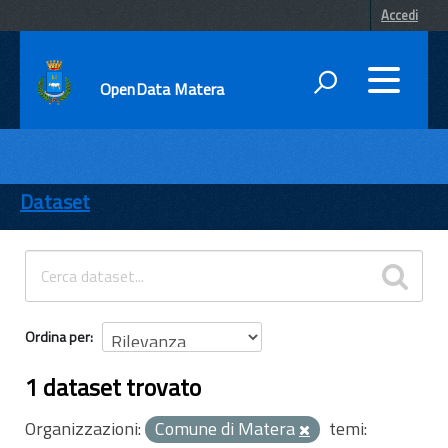
Accedi
OpenData Matera
DATI
ENTI
Dataset
TEMI
INFORMAZIONI
Ordina per
1 dataset trovato
Organizzazioni:
Comune di Matera
temi: