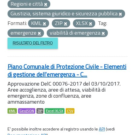
Regioni e città
Giustizia, sistema giuridico e sicurezza pubblica
Formati:
KML
ZIP
XLSX
Tag:
emergenze
viabilità di emergenza
RISULTATO DEL FILTRO
Piano Comunale di Protezione Civile - Elementi
di gestione dell'emergenza - C...
Approvazione DelC 00076-2017 del 03/10/2017.
Aree accoglienza, aree di attesa, viabilità di
emergenza, zone di confluenza, aree
ammassamento
KML
GeoJSON
ZIP
Excel XLSX
CSV
E' possibile inoltre accedere al registro usando le
API
(vedi