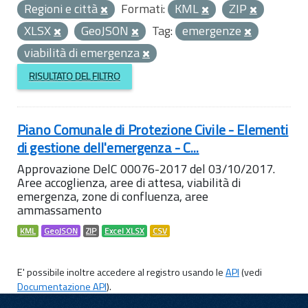
Regioni e città
Formati:
KML
ZIP
XLSX
GeoJSON
Tag:
emergenze
viabilità di emergenza
RISULTATO DEL FILTRO
Piano Comunale di Protezione Civile - Elementi
di gestione dell'emergenza - C...
Approvazione DelC 00076-2017 del 03/10/2017.
Aree accoglienza, aree di attesa, viabilità di
emergenza, zone di confluenza, aree
ammassamento
KML
GeoJSON
ZIP
Excel XLSX
CSV
E' possibile inoltre accedere al registro usando le
API
(vedi
Documentazione API
).