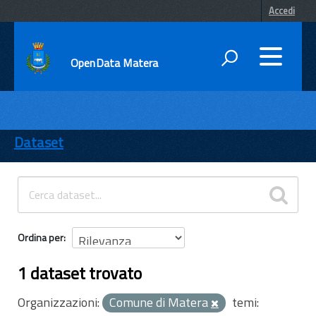
Accedi
OpenData Matera
DATI
ENTI
Dataset
TEMI
INFORMAZIONI
Ordina per
1 dataset trovato
Organizzazioni:
Comune di Matera
temi: