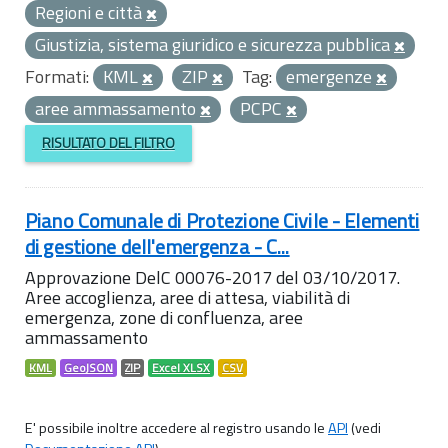
Regioni e città
Giustizia, sistema giuridico e sicurezza pubblica
Formati:
KML
ZIP
Tag:
emergenze
aree ammassamento
PCPC
RISULTATO DEL FILTRO
Piano Comunale di Protezione Civile - Elementi
di gestione dell'emergenza - C...
Approvazione DelC 00076-2017 del 03/10/2017.
Aree accoglienza, aree di attesa, viabilità di
emergenza, zone di confluenza, aree
ammassamento
KML
GeoJSON
ZIP
Excel XLSX
CSV
E' possibile inoltre accedere al registro usando le
API
(vedi