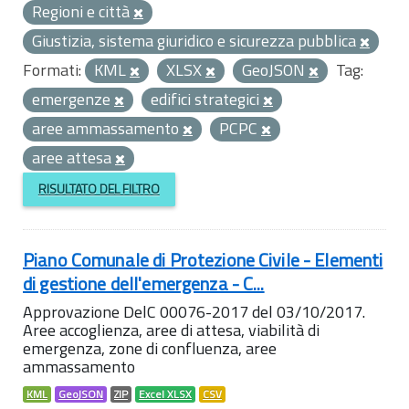
Regioni e città
Giustizia, sistema giuridico e sicurezza pubblica
Formati:
KML
XLSX
GeoJSON
Tag:
emergenze
edifici strategici
aree ammassamento
PCPC
aree attesa
RISULTATO DEL FILTRO
Piano Comunale di Protezione Civile - Elementi
di gestione dell'emergenza - C...
Approvazione DelC 00076-2017 del 03/10/2017.
Aree accoglienza, aree di attesa, viabilità di
emergenza, zone di confluenza, aree
ammassamento
KML
GeoJSON
ZIP
Excel XLSX
CSV