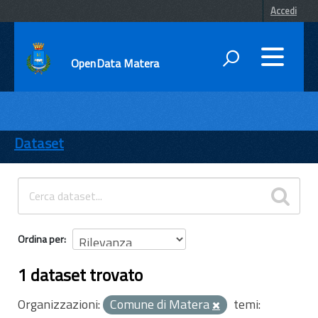
Accedi
OpenData Matera
DATI
ENTI
Dataset
TEMI
INFORMAZIONI
Ordina per
1 dataset trovato
Organizzazioni:
Comune di Matera
temi: