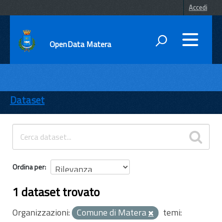
Accedi
OpenData Matera
DATI
ENTI
Dataset
TEMI
INFORMAZIONI
Ordina per
1 dataset trovato
Organizzazioni:
Comune di Matera
temi: