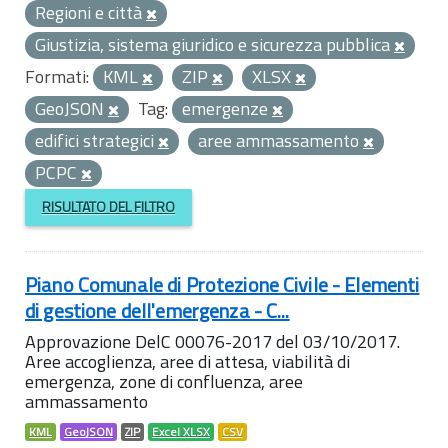
Regioni e città
Giustizia, sistema giuridico e sicurezza pubblica
Formati:
KML
ZIP
XLSX
GeoJSON
Tag:
emergenze
edifici strategici
aree ammassamento
PCPC
RISULTATO DEL FILTRO
Piano Comunale di Protezione Civile - Elementi
di gestione dell'emergenza - C...
Approvazione DelC 00076-2017 del 03/10/2017.
Aree accoglienza, aree di attesa, viabilità di
emergenza, zone di confluenza, aree
ammassamento
KML
GeoJSON
ZIP
Excel XLSX
CSV