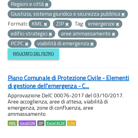
Regioni e città
Giustizia, sistema giuridico e sicurezza pubblica
Formati:
KML
ZIP
Tag:
emergenze
edifici strategici
aree ammassamento
PCPC
viabilità di emergenza
RISULTATO DEL FILTRO
Piano Comunale di Protezione Civile - Elementi
di gestione dell'emergenza - C...
Approvazione DelC 00076-2017 del 03/10/2017.
Aree accoglienza, aree di attesa, viabilità di
emergenza, zone di confluenza, aree
ammassamento
KML
GeoJSON
ZIP
Excel XLSX
CSV