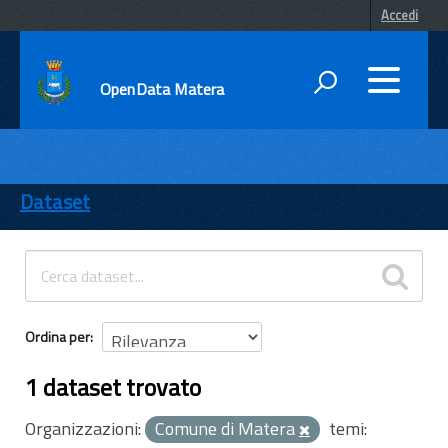
Accedi
OpenData Matera
DATI
ENTI
Dataset
TEMI
INFORMAZIONI
Ordina per
1 dataset trovato
Organizzazioni:
Comune di Matera
temi: