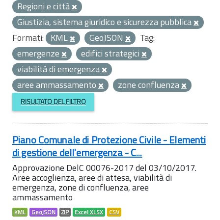
Regioni e città
Giustizia, sistema giuridico e sicurezza pubblica
Formati:
KML
GeoJSON
Tag:
emergenze
edifici strategici
viabilità di emergenza
aree ammassamento
zone confluenza
RISULTATO DEL FILTRO
Piano Comunale di Protezione Civile - Elementi
di gestione dell'emergenza - C...
Approvazione DelC 00076-2017 del 03/10/2017.
Aree accoglienza, aree di attesa, viabilità di
emergenza, zone di confluenza, aree
ammassamento
KML
GeoJSON
ZIP
Excel XLSX
CSV