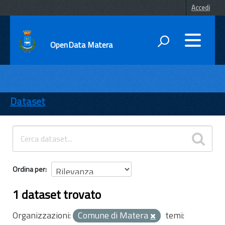
Accedi
OpenData Matera
DATI
ENTI
Dataset
TEMI
INFORMAZIONI
Ordina per
1 dataset trovato
Organizzazioni:
Comune di Matera
temi: