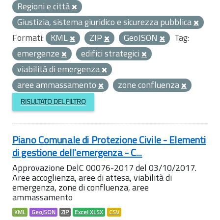
Regioni e città
Giustizia, sistema giuridico e sicurezza pubblica
Formati:
KML
ZIP
GeoJSON
Tag:
emergenze
edifici strategici
viabilità di emergenza
aree ammassamento
zone confluenza
RISULTATO DEL FILTRO
Piano Comunale di Protezione Civile - Elementi
di gestione dell'emergenza - C...
Approvazione DelC 00076-2017 del 03/10/2017.
Aree accoglienza, aree di attesa, viabilità di
emergenza, zone di confluenza, aree
ammassamento
KML
GeoJSON
ZIP
Excel XLSX
CSV