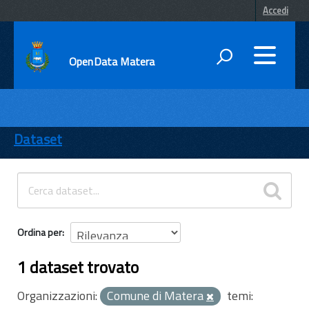
Accedi
OpenData Matera
DATI
ENTI
Dataset
TEMI
INFORMAZIONI
Ordina per
1 dataset trovato
Organizzazioni:
Comune di Matera
temi: