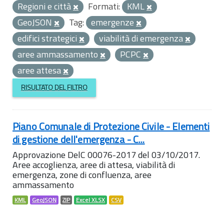
Regioni e città
Formati:
KML
GeoJSON
Tag:
emergenze
edifici strategici
viabilità di emergenza
aree ammassamento
PCPC
aree attesa
RISULTATO DEL FILTRO
Piano Comunale di Protezione Civile - Elementi
di gestione dell'emergenza - C...
Approvazione DelC 00076-2017 del 03/10/2017.
Aree accoglienza, aree di attesa, viabilità di
emergenza, zone di confluenza, aree
ammassamento
KML
GeoJSON
ZIP
Excel XLSX
CSV