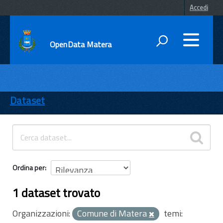
Accedi
OpenData Matera
DATI
ENTI
Dataset
TEMI
INFORMAZIONI
Ordina per
1 dataset trovato
Organizzazioni:
Comune di Matera
temi: