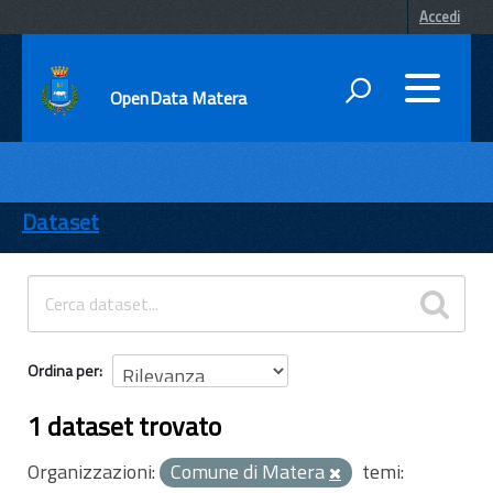
Accedi
OpenData Matera
DATI
ENTI
Dataset
TEMI
INFORMAZIONI
Ordina per
1 dataset trovato
Organizzazioni:
Comune di Matera
temi: