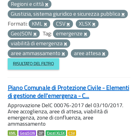
Regioni e città
Giustizia, sistema giuridico e sicurezza pubblica
Formati:
KML
CSV
XLSX
GeoJSON
Tag:
emergenze
viabilità di emergenza
aree ammassamento
aree attesa
RISULTATO DEL FILTRO
Piano Comunale di Protezione Civile - Elementi
di gestione dell'emergenza - C...
Approvazione DelC 00076-2017 del 03/10/2017.
Aree accoglienza, aree di attesa, viabilità di
emergenza, zone di confluenza, aree
ammassamento
KML
GeoJSON
ZIP
Excel XLSX
CSV