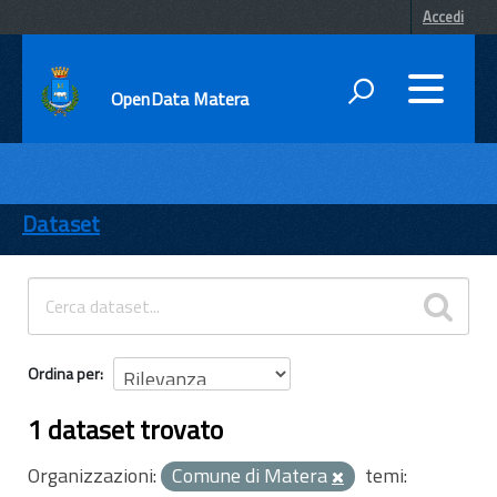
Accedi
OpenData Matera
DATI
ENTI
Dataset
TEMI
INFORMAZIONI
Ordina per
1 dataset trovato
Organizzazioni:
Comune di Matera
temi: