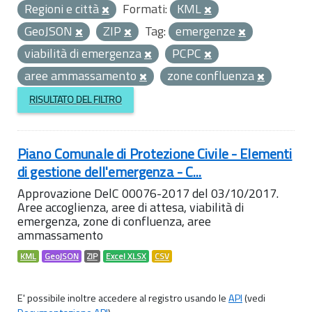
Regioni e città
Formati:
KML
GeoJSON
ZIP
Tag:
emergenze
viabilità di emergenza
PCPC
aree ammassamento
zone confluenza
RISULTATO DEL FILTRO
Piano Comunale di Protezione Civile - Elementi
di gestione dell'emergenza - C...
Approvazione DelC 00076-2017 del 03/10/2017.
Aree accoglienza, aree di attesa, viabilità di
emergenza, zone di confluenza, aree
ammassamento
KML
GeoJSON
ZIP
Excel XLSX
CSV
E' possibile inoltre accedere al registro usando le
API
(vedi