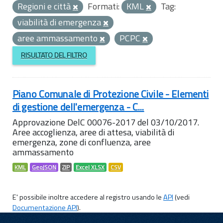
Regioni e città
Formati:
KML
Tag:
viabilità di emergenza
aree ammassamento
PCPC
RISULTATO DEL FILTRO
Piano Comunale di Protezione Civile - Elementi
di gestione dell'emergenza - C...
Approvazione DelC 00076-2017 del 03/10/2017.
Aree accoglienza, aree di attesa, viabilità di
emergenza, zone di confluenza, aree
ammassamento
KML
GeoJSON
ZIP
Excel XLSX
CSV
E' possibile inoltre accedere al registro usando le
API
(vedi
Documentazione API
).