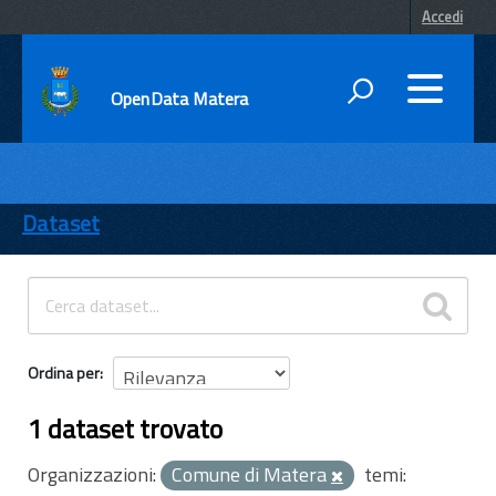
Accedi
OpenData Matera
DATI
ENTI
Dataset
TEMI
INFORMAZIONI
Ordina per
1 dataset trovato
Organizzazioni:
Comune di Matera
temi: