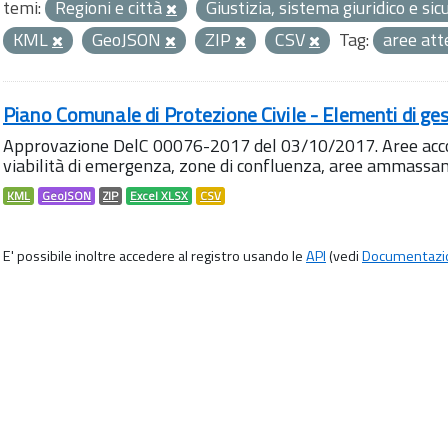
temi:
Regioni e città
Giustizia, sistema giuridico e si
KML
GeoJSON
ZIP
CSV
Tag:
aree at
Piano Comunale di Protezione Civile - Elementi di ges
Approvazione DelC 00076-2017 del 03/10/2017. Aree accog
viabilità di emergenza, zone di confluenza, aree ammass
KML
GeoJSON
ZIP
Excel XLSX
CSV
E' possibile inoltre accedere al registro usando le
API
(vedi
Documentazi