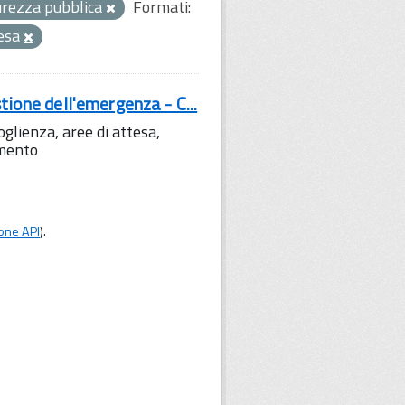
curezza pubblica
Formati:
tesa
tione dell'emergenza - C...
lienza, aree di attesa,
amento
one API
).