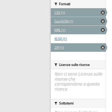
Formati
CSV (1)
GeoJSON (1)
KML (1)
XLSX (1)
ZIP (1)
Licenze sulle risorse
Non ci sono Licenze sulle
risorse che
corrispondono a questa
ricerca
Sottotemi