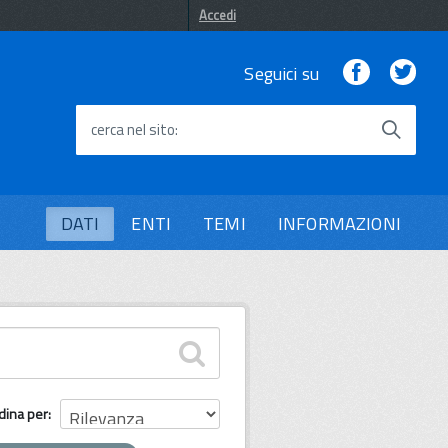
Accedi
Facebook
Twi
Seguici su
cerca nel sito
DATI
ENTI
TEMI
INFORMAZIONI
dina per