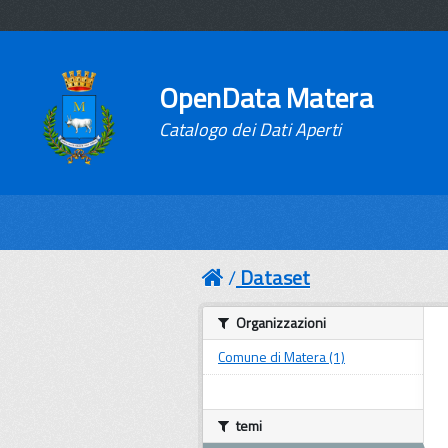
OpenData Matera
Catalogo dei Dati Aperti
Dataset
Organizzazioni
Comune di Matera (1)
temi