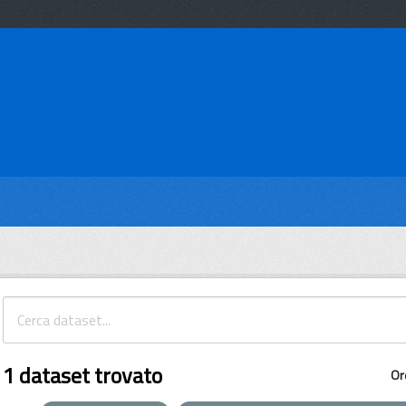
1 dataset trovato
Or