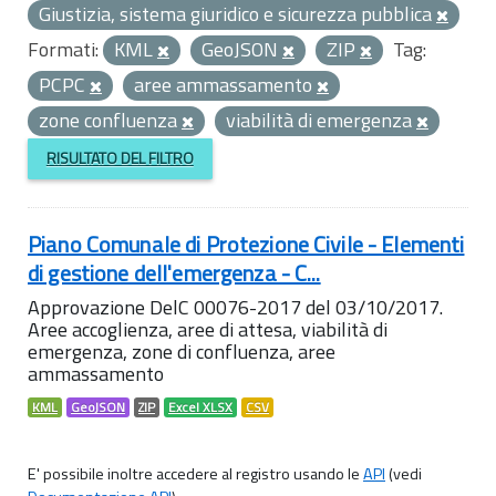
Giustizia, sistema giuridico e sicurezza pubblica
Formati:
KML
GeoJSON
ZIP
Tag:
PCPC
aree ammassamento
zone confluenza
viabilità di emergenza
RISULTATO DEL FILTRO
Piano Comunale di Protezione Civile - Elementi
di gestione dell'emergenza - C...
Approvazione DelC 00076-2017 del 03/10/2017.
Aree accoglienza, aree di attesa, viabilità di
emergenza, zone di confluenza, aree
ammassamento
KML
GeoJSON
ZIP
Excel XLSX
CSV
E' possibile inoltre accedere al registro usando le
API
(vedi