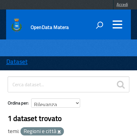
Accedi
OpenData Matera
DATI
ENTI
Dataset
TEMI
INFORMAZIONI
Ordina per
1 dataset trovato
temi:
Regioni e città