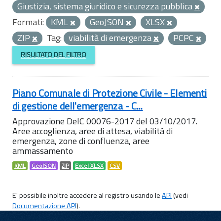
Giustizia, sistema giuridico e sicurezza pubblica
Formati:
KML
GeoJSON
XLSX
ZIP
Tag:
viabilità di emergenza
PCPC
RISULTATO DEL FILTRO
Piano Comunale di Protezione Civile - Elementi
di gestione dell'emergenza - C...
Approvazione DelC 00076-2017 del 03/10/2017.
Aree accoglienza, aree di attesa, viabilità di
emergenza, zone di confluenza, aree
ammassamento
KML
GeoJSON
ZIP
Excel XLSX
CSV
E' possibile inoltre accedere al registro usando le
API
(vedi
Documentazione API
).