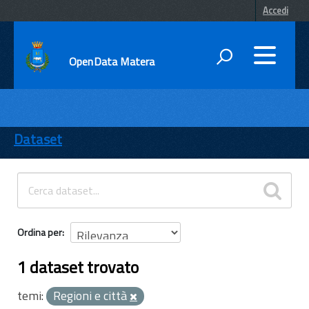
Accedi
OpenData Matera
DATI
ENTI
Dataset
TEMI
INFORMAZIONI
Ordina per
1 dataset trovato
temi:
Regioni e città