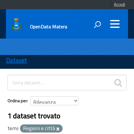
Accedi
OpenData Matera
DATI
ENTI
Dataset
TEMI
INFORMAZIONI
Ordina per
1 dataset trovato
temi:
Regioni e città