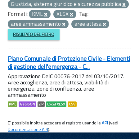
Giustizia, sistema giuridico e sicurezza pubblica
Formati:
KML
XLSX
Tag:
aree ammassamento
aree attesa
RISULTATO DEL FILTRO
Piano Comunale di Protezione Civile - Elementi
di gestione dell'emergenza - C...
Approvazione DelC 00076-2017 del 03/10/2017.
Aree accoglienza, aree di attesa, viabilità di
emergenza, zone di confluenza, aree
ammassamento
KML
GeoJSON
ZIP
Excel XLSX
CSV
E' possibile inoltre accedere al registro usando le
API
(vedi
Documentazione API
).