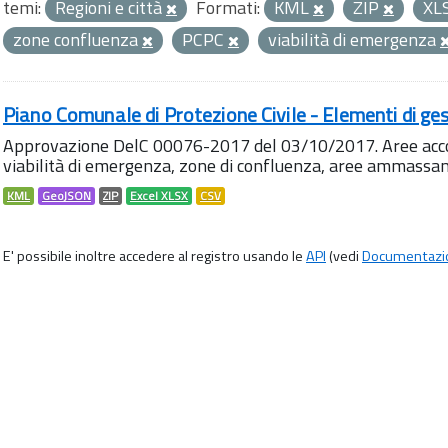
temi:
Regioni e città
Formati:
KML
ZIP
XL
zone confluenza
PCPC
viabilità di emergenza
Piano Comunale di Protezione Civile - Elementi di ges
Approvazione DelC 00076-2017 del 03/10/2017. Aree accog
viabilità di emergenza, zone di confluenza, aree ammass
KML
GeoJSON
ZIP
Excel XLSX
CSV
E' possibile inoltre accedere al registro usando le
API
(vedi
Documentazi