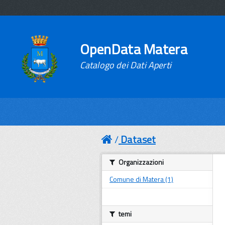
OpenData Matera
Catalogo dei Dati Aperti
Dataset
Organizzazioni
Comune di Matera (1)
temi