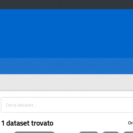
1 dataset trovato
Or