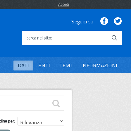
Accedi
Facebook
Twi
Seguici su
cerca nel sito
DATI
ENTI
TEMI
INFORMAZIONI
dina per