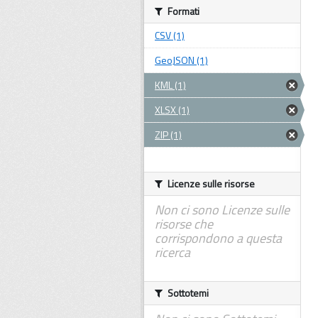
Formati
CSV (1)
GeoJSON (1)
KML (1)
XLSX (1)
ZIP (1)
Licenze sulle risorse
Non ci sono Licenze sulle
risorse che
corrispondono a questa
ricerca
Sottotemi