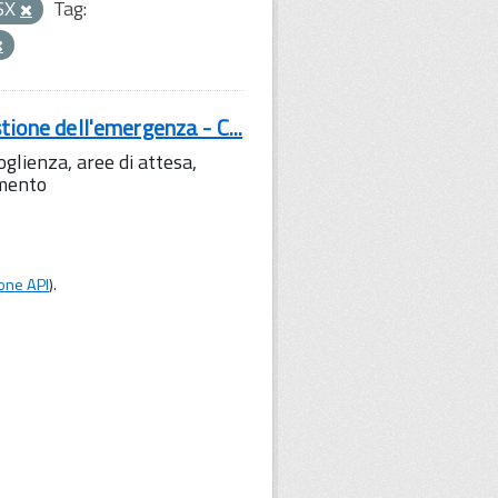
SX
Tag:
tione dell'emergenza - C...
lienza, aree di attesa,
amento
one API
).