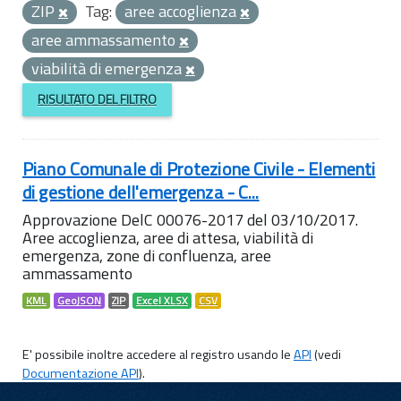
ZIP
Tag:
aree accoglienza
aree ammassamento
viabilità di emergenza
RISULTATO DEL FILTRO
Piano Comunale di Protezione Civile - Elementi
di gestione dell'emergenza - C...
Approvazione DelC 00076-2017 del 03/10/2017.
Aree accoglienza, aree di attesa, viabilità di
emergenza, zone di confluenza, aree
ammassamento
KML
GeoJSON
ZIP
Excel XLSX
CSV
E' possibile inoltre accedere al registro usando le
API
(vedi
Documentazione API
).