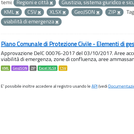
temi:
Regioni e città
Giustizia, sistema giuridico e si
KML
CSV
XLSX
GeoJSON
ZIP
Tag
viabilità di emergenza
Piano Comunale di Protezione Civile - Elementi di ges
Approvazione DelC 00076-2017 del 03/10/2017. Aree accog
viabilità di emergenza, zone di confluenza, aree ammass
KML
GeoJSON
ZIP
Excel XLSX
CSV
E' possibile inoltre accedere al registro usando le
API
(vedi
Documentazi