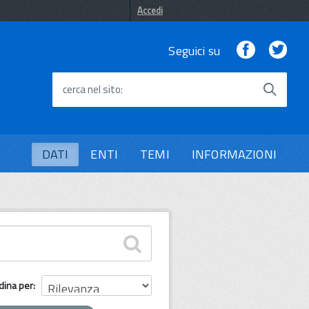
Accedi
Facebook
Twi
Seguici su
cerca nel sito
DATI
ENTI
TEMI
INFORMAZIONI
dina per