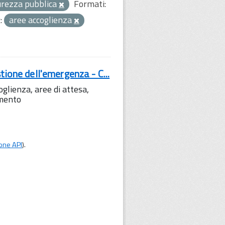
curezza pubblica
Formati:
:
aree accoglienza
tione dell'emergenza - C...
lienza, aree di attesa,
amento
one API
).