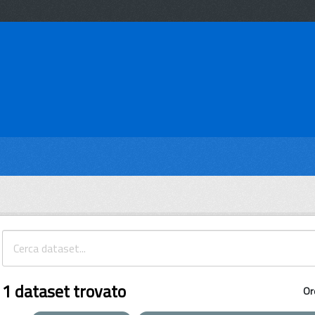
1 dataset trovato
Or