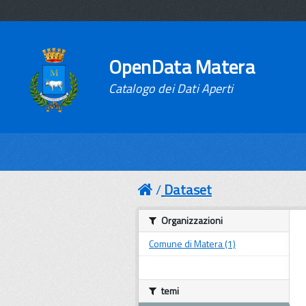
OpenData Matera
Catalogo dei Dati Aperti
Dataset
Organizzazioni
Comune di Matera (1)
temi