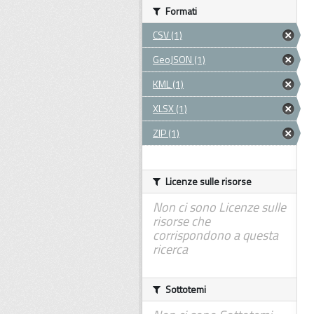
Formati
CSV (1)
GeoJSON (1)
KML (1)
XLSX (1)
ZIP (1)
Licenze sulle risorse
Non ci sono Licenze sulle
risorse che
corrispondono a questa
ricerca
Sottotemi