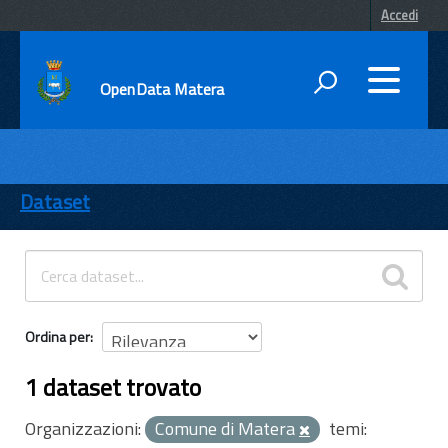
Accedi
OpenData Matera
DATI
ENTI
Dataset
TEMI
INFORMAZIONI
Ordina per
1 dataset trovato
Organizzazioni:
Comune di Matera
temi: