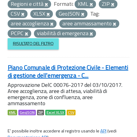
Regioni e città
Formati:
KML
ZIP
CSV
XLSX
GeoJSON
Tag:
aree accoglienza
aree ammassamento
PCPC
viabilità di emergenza
RISULTATO DEL FILTRO
Piano Comunale di Protezione Civile - Elementi
di gestione dell'emergenza - C...
Approvazione DelC 00076-2017 del 03/10/2017.
Aree accoglienza, aree di attesa, viabilità di
emergenza, zone di confluenza, aree
ammassamento
KML
GeoJSON
ZIP
Excel XLSX
CSV
E' possibile inoltre accedere al registro usando le
API
(vedi