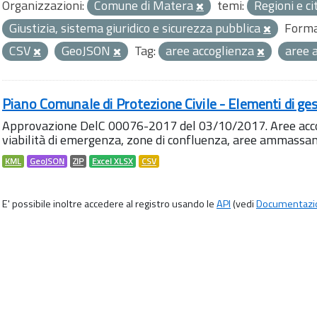
Organizzazioni:
Comune di Matera
temi:
Regioni e ci
Giustizia, sistema giuridico e sicurezza pubblica
Forma
CSV
GeoJSON
Tag:
aree accoglienza
aree
Piano Comunale di Protezione Civile - Elementi di ges
Approvazione DelC 00076-2017 del 03/10/2017. Aree accog
viabilità di emergenza, zone di confluenza, aree ammass
KML
GeoJSON
ZIP
Excel XLSX
CSV
E' possibile inoltre accedere al registro usando le
API
(vedi
Documentazi