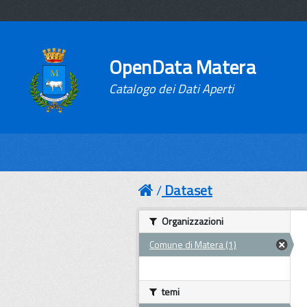
OpenData Matera
Catalogo dei Dati Aperti
Dataset
Organizzazioni
Comune di Matera (1)
temi