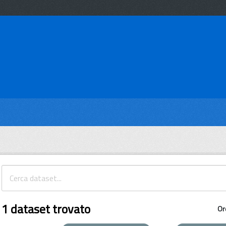
1 dataset trovato
Or