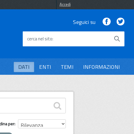
Accedi
Facebook
Twi
Seguici su
cerca nel sito
DATI
ENTI
TEMI
INFORMAZIONI
dina per