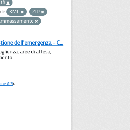
ttà
ti:
KML
ZIP
 ammassamento
tione dell'emergenza - C...
lienza, aree di attesa,
amento
one API
).