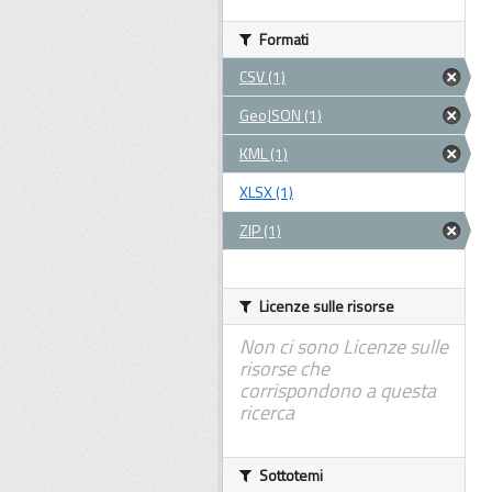
Formati
CSV (1)
GeoJSON (1)
KML (1)
XLSX (1)
ZIP (1)
Licenze sulle risorse
Non ci sono Licenze sulle
risorse che
corrispondono a questa
ricerca
Sottotemi