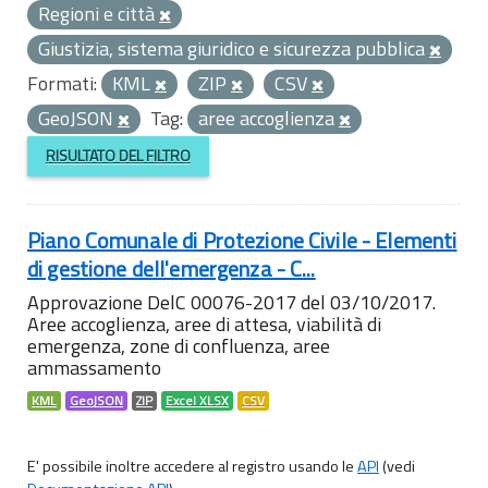
Regioni e città
Giustizia, sistema giuridico e sicurezza pubblica
Formati:
KML
ZIP
CSV
GeoJSON
Tag:
aree accoglienza
RISULTATO DEL FILTRO
Piano Comunale di Protezione Civile - Elementi
di gestione dell'emergenza - C...
Approvazione DelC 00076-2017 del 03/10/2017.
Aree accoglienza, aree di attesa, viabilità di
emergenza, zone di confluenza, aree
ammassamento
KML
GeoJSON
ZIP
Excel XLSX
CSV
E' possibile inoltre accedere al registro usando le
API
(vedi