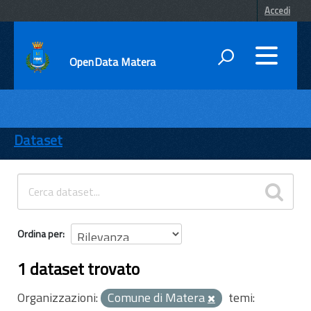
Accedi
OpenData Matera
DATI
ENTI
Dataset
TEMI
INFORMAZIONI
Ordina per
1 dataset trovato
Organizzazioni:
Comune di Matera
temi: