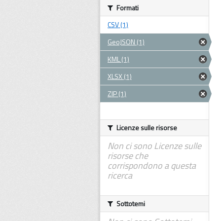
Formati
CSV (1)
GeoJSON (1)
KML (1)
XLSX (1)
ZIP (1)
Licenze sulle risorse
Non ci sono Licenze sulle
risorse che
corrispondono a questa
ricerca
Sottotemi