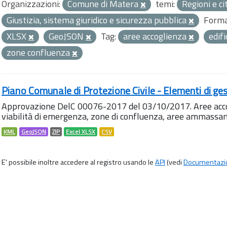
Organizzazioni:
Comune di Matera
temi:
Regioni e ci
Giustizia, sistema giuridico e sicurezza pubblica
Forma
XLSX
GeoJSON
Tag:
aree accoglienza
edifi
zone confluenza
Piano Comunale di Protezione Civile - Elementi di ges
Approvazione DelC 00076-2017 del 03/10/2017. Aree accog
viabilità di emergenza, zone di confluenza, aree ammass
KML
GeoJSON
ZIP
Excel XLSX
CSV
E' possibile inoltre accedere al registro usando le
API
(vedi
Documentazi