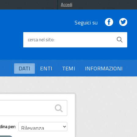
Accedi
Facebook
Twi
Seguici su
cerca nel sito
DATI
ENTI
TEMI
INFORMAZIONI
dina per