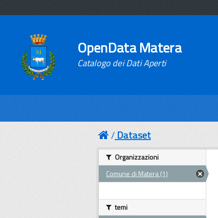
OpenData Matera
Catalogo dei Dati Aperti
Dataset
Organizzazioni
Comune di Matera (1)
temi