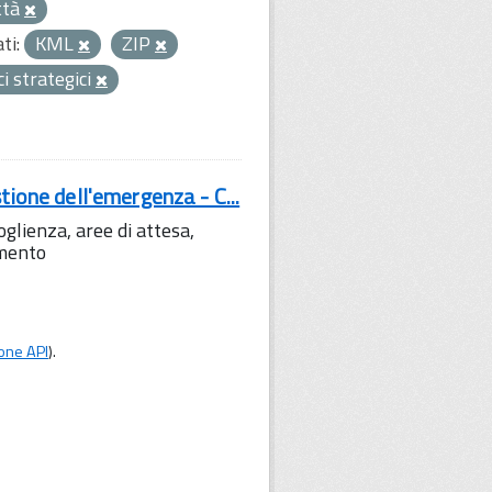
ttà
ti:
KML
ZIP
ci strategici
tione dell'emergenza - C...
lienza, aree di attesa,
amento
one API
).