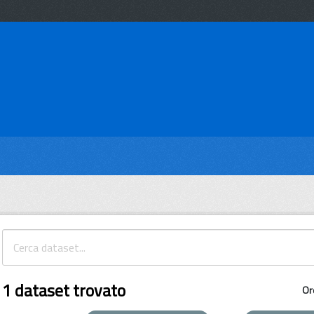
1 dataset trovato
Or