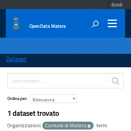
Accedi
OpenData Matera
DATI
ENTI
Dataset
TEMI
INFORMAZIONI
Ordina per
1 dataset trovato
Organizzazioni:
Comune di Matera
temi: