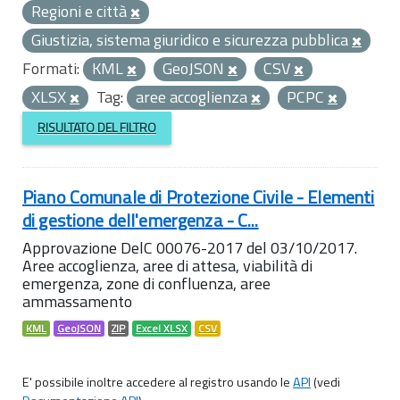
Regioni e città
Giustizia, sistema giuridico e sicurezza pubblica
Formati:
KML
GeoJSON
CSV
XLSX
Tag:
aree accoglienza
PCPC
RISULTATO DEL FILTRO
Piano Comunale di Protezione Civile - Elementi
di gestione dell'emergenza - C...
Approvazione DelC 00076-2017 del 03/10/2017.
Aree accoglienza, aree di attesa, viabilità di
emergenza, zone di confluenza, aree
ammassamento
KML
GeoJSON
ZIP
Excel XLSX
CSV
E' possibile inoltre accedere al registro usando le
API
(vedi