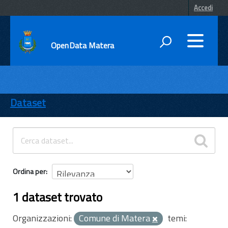
Accedi
OpenData Matera
DATI
ENTI
Dataset
TEMI
INFORMAZIONI
Ordina per
1 dataset trovato
Organizzazioni:
Comune di Matera
temi: