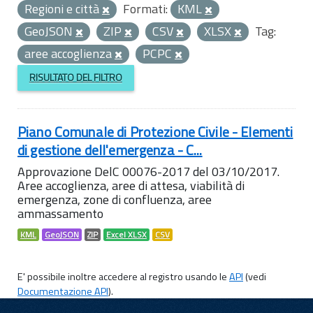
Regioni e città
Formati:
KML
GeoJSON
ZIP
CSV
XLSX
Tag:
aree accoglienza
PCPC
RISULTATO DEL FILTRO
Piano Comunale di Protezione Civile - Elementi
di gestione dell'emergenza - C...
Approvazione DelC 00076-2017 del 03/10/2017.
Aree accoglienza, aree di attesa, viabilità di
emergenza, zone di confluenza, aree
ammassamento
KML
GeoJSON
ZIP
Excel XLSX
CSV
E' possibile inoltre accedere al registro usando le
API
(vedi
Documentazione API
).