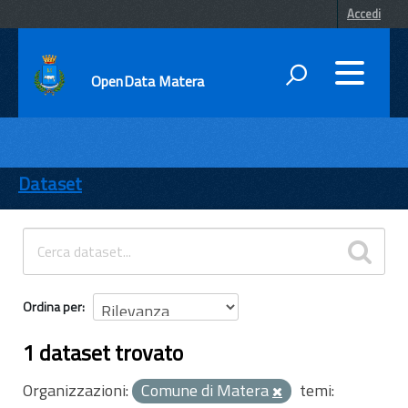
Accedi
OpenData Matera
DATI
ENTI
Dataset
TEMI
INFORMAZIONI
Ordina per
1 dataset trovato
Organizzazioni:
Comune di Matera
temi: