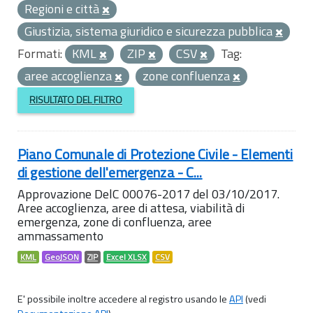
Regioni e città
Giustizia, sistema giuridico e sicurezza pubblica
Formati:
KML
ZIP
CSV
Tag:
aree accoglienza
zone confluenza
RISULTATO DEL FILTRO
Piano Comunale di Protezione Civile - Elementi
di gestione dell'emergenza - C...
Approvazione DelC 00076-2017 del 03/10/2017.
Aree accoglienza, aree di attesa, viabilità di
emergenza, zone di confluenza, aree
ammassamento
KML
GeoJSON
ZIP
Excel XLSX
CSV
E' possibile inoltre accedere al registro usando le
API
(vedi