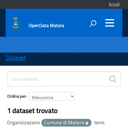
Accedi
OpenData Matera
DATI
ENTI
Dataset
TEMI
INFORMAZIONI
Ordina per
1 dataset trovato
Organizzazioni:
Comune di Matera
temi: