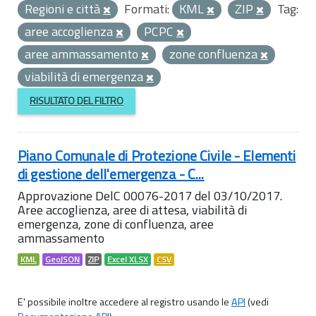
Regioni e città
Formati:
KML
ZIP
Tag:
aree accoglienza
PCPC
aree ammassamento
zone confluenza
viabilità di emergenza
RISULTATO DEL FILTRO
Piano Comunale di Protezione Civile - Elementi
di gestione dell'emergenza - C...
Approvazione DelC 00076-2017 del 03/10/2017.
Aree accoglienza, aree di attesa, viabilità di
emergenza, zone di confluenza, aree
ammassamento
KML
GeoJSON
ZIP
Excel XLSX
CSV
E' possibile inoltre accedere al registro usando le
API
(vedi