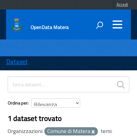
Accedi
OpenData Matera
DATI
ENTI
Dataset
TEMI
INFORMAZIONI
Ordina per
1 dataset trovato
Organizzazioni:
Comune di Matera
temi: