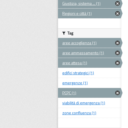
Giustizia, sistema ... (1)
Regioni e città (1)
Tag
aree accoglienza (1)
aree ammassamento (1)
aree attesa (1)
edifici strategici (1)
emergenze (1)
PCPC (1)
viabilità di emergenza (1)
zone confluenza (1)