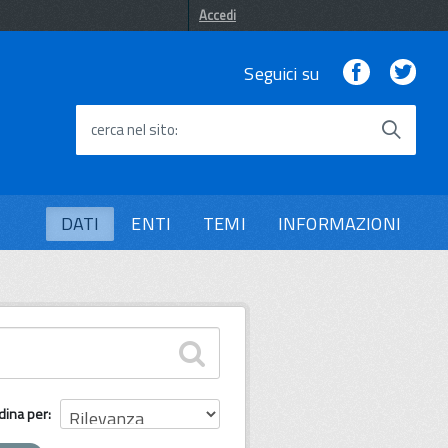
Accedi
Facebook
Twi
Seguici su
cerca nel sito
DATI
ENTI
TEMI
INFORMAZIONI
dina per