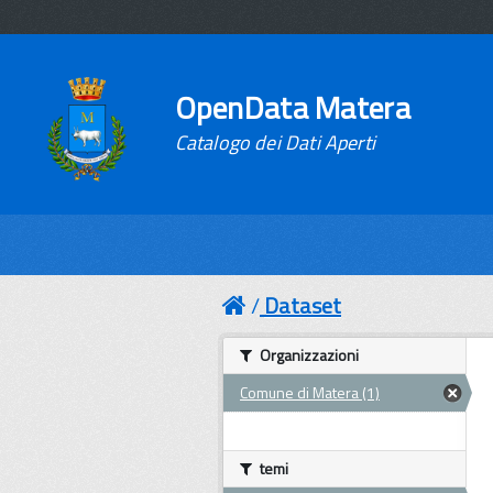
OpenData Matera
Catalogo dei Dati Aperti
Dataset
Organizzazioni
Comune di Matera (1)
temi