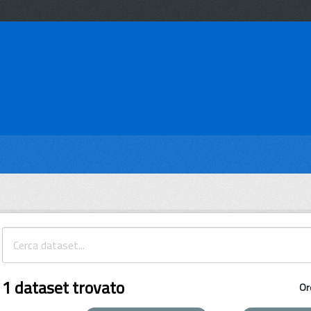
1 dataset trovato
Or