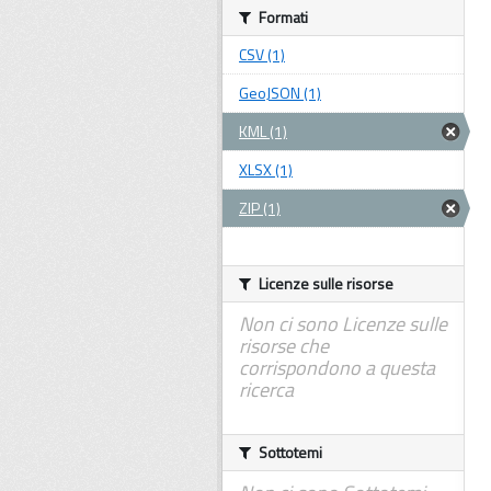
Formati
CSV (1)
GeoJSON (1)
KML (1)
XLSX (1)
ZIP (1)
Licenze sulle risorse
Non ci sono Licenze sulle
risorse che
corrispondono a questa
ricerca
Sottotemi