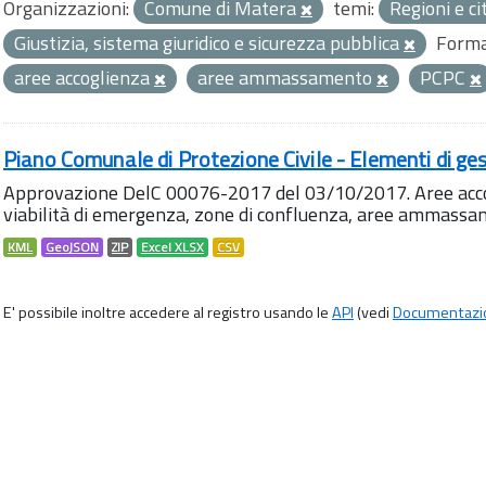
Organizzazioni:
Comune di Matera
temi:
Regioni e ci
Giustizia, sistema giuridico e sicurezza pubblica
Forma
aree accoglienza
aree ammassamento
PCPC
Piano Comunale di Protezione Civile - Elementi di ges
Approvazione DelC 00076-2017 del 03/10/2017. Aree accog
viabilità di emergenza, zone di confluenza, aree ammass
KML
GeoJSON
ZIP
Excel XLSX
CSV
E' possibile inoltre accedere al registro usando le
API
(vedi
Documentazi