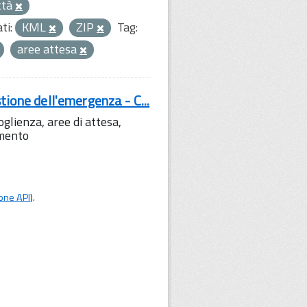
ttà
ti:
KML
ZIP
Tag:
aree attesa
tione dell'emergenza - C...
lienza, aree di attesa,
amento
one API
).