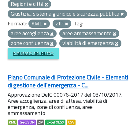
Regioni e città
Giustizia, sistema giuridico e sicurezza pubblica
Formati:
KML
ZIP
Tag:
aree accoglienza
aree ammassamento
zone confluenza
viabilità di emergenza
RISULTATO DEL FILTRO
Piano Comunale di Protezione Civile - Elementi
di gestione dell'emergenza - C...
Approvazione DelC 00076-2017 del 03/10/2017.
Aree accoglienza, aree di attesa, viabilità di
emergenza, zone di confluenza, aree
ammassamento
KML
GeoJSON
ZIP
Excel XLSX
CSV