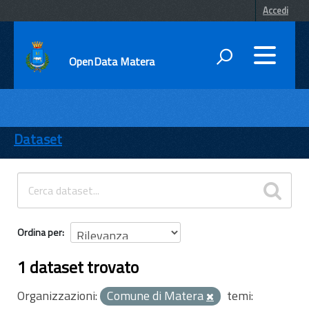
Accedi
OpenData Matera
DATI
ENTI
Dataset
TEMI
INFORMAZIONI
Ordina per
1 dataset trovato
Organizzazioni:
Comune di Matera
temi: