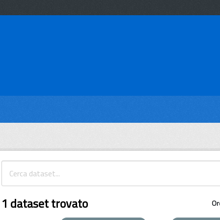
1 dataset trovato
Or