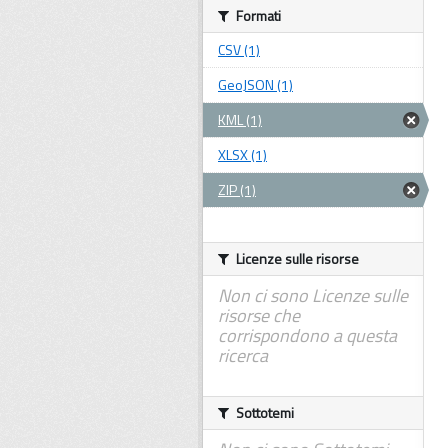
Formati
CSV (1)
GeoJSON (1)
KML (1)
XLSX (1)
ZIP (1)
Licenze sulle risorse
Non ci sono Licenze sulle
risorse che
corrispondono a questa
ricerca
Sottotemi