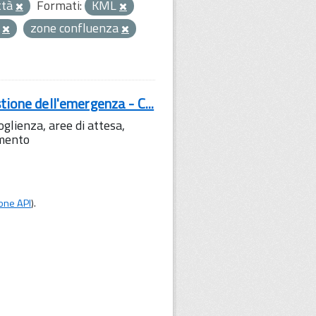
ttà
Formati:
KML
o
zone confluenza
tione dell'emergenza - C...
lienza, aree di attesa,
amento
one API
).