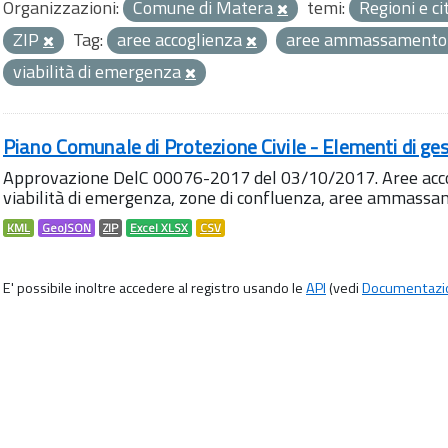
Organizzazioni:
Comune di Matera
temi:
Regioni e ci
ZIP
Tag:
aree accoglienza
aree ammassament
viabilità di emergenza
Piano Comunale di Protezione Civile - Elementi di ges
Approvazione DelC 00076-2017 del 03/10/2017. Aree accog
viabilità di emergenza, zone di confluenza, aree ammass
KML
GeoJSON
ZIP
Excel XLSX
CSV
E' possibile inoltre accedere al registro usando le
API
(vedi
Documentazi