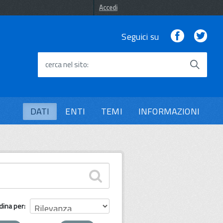
Accedi
Facebook
Twi
Seguici su
cerca nel sito
DATI
ENTI
TEMI
INFORMAZIONI
dina per