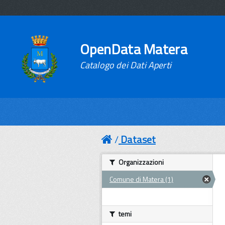
OpenData Matera
Catalogo dei Dati Aperti
Dataset
Organizzazioni
Comune di Matera (1)
temi