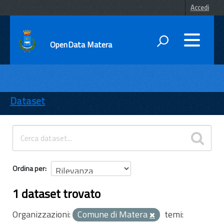
Accedi
OpenData Matera
DATI
ENTI
Dataset
TEMI
INFORMAZIONI
Ordina per
1 dataset trovato
Organizzazioni:
Comune di Matera
temi: