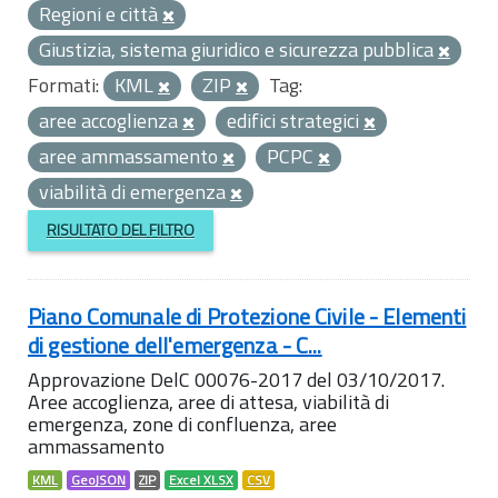
Regioni e città
Giustizia, sistema giuridico e sicurezza pubblica
Formati:
KML
ZIP
Tag:
aree accoglienza
edifici strategici
aree ammassamento
PCPC
viabilità di emergenza
RISULTATO DEL FILTRO
Piano Comunale di Protezione Civile - Elementi
di gestione dell'emergenza - C...
Approvazione DelC 00076-2017 del 03/10/2017.
Aree accoglienza, aree di attesa, viabilità di
emergenza, zone di confluenza, aree
ammassamento
KML
GeoJSON
ZIP
Excel XLSX
CSV