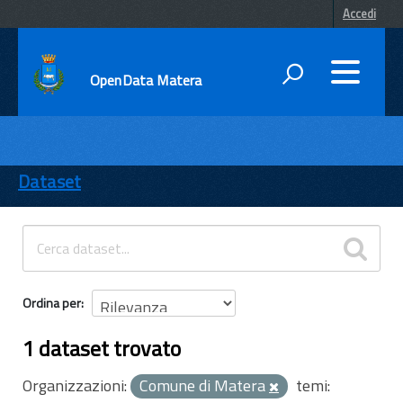
Accedi
OpenData Matera
DATI
ENTI
Dataset
TEMI
INFORMAZIONI
Ordina per
1 dataset trovato
Organizzazioni:
Comune di Matera
temi: