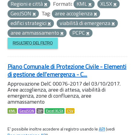
Regioni e città
Formati:
KML
XLSX
GeoJSON
Tag:
aree accoglienza
edifici strategici
viabilità di emergenza
aree ammassamento
PCPC
RISULTATO DEL FILTRO
Piano Comunale di Protezione Civile - Elementi
di gestione dell'emergenza - C...
Approvazione DelC 00076-2017 del 03/10/2017.
Aree accoglienza, aree di attesa, viabilità di
emergenza, zone di confluenza, aree
ammassamento
KML
GeoJSON
ZIP
Excel XLSX
CSV
E' possibile inoltre accedere al registro usando le
API
(vedi