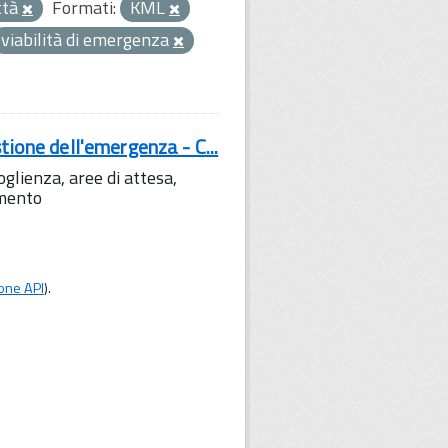
ttà
Formati:
KML
viabilità di emergenza
tione dell'emergenza - C...
lienza, aree di attesa,
amento
one API
).