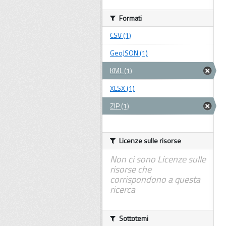
Formati
CSV (1)
GeoJSON (1)
KML (1)
XLSX (1)
ZIP (1)
Licenze sulle risorse
Non ci sono Licenze sulle
risorse che
corrispondono a questa
ricerca
Sottotemi