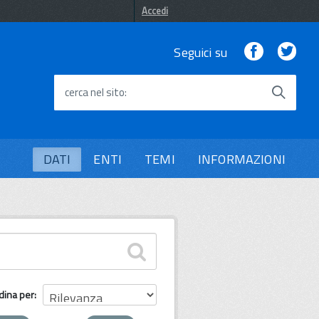
Accedi
Facebook
Twi
Seguici su
cerca nel sito
DATI
ENTI
TEMI
INFORMAZIONI
dina per