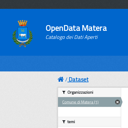
OpenData Matera
Catalogo dei Dati Aperti
Dataset
Organizzazioni
Comune di Matera (1)
temi