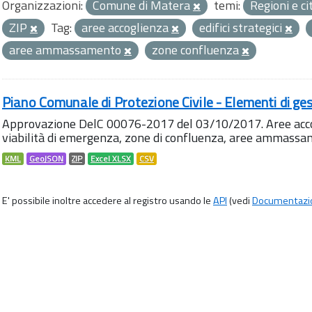
Organizzazioni:
Comune di Matera
temi:
Regioni e ci
ZIP
Tag:
aree accoglienza
edifici strategici
aree ammassamento
zone confluenza
Piano Comunale di Protezione Civile - Elementi di ges
Approvazione DelC 00076-2017 del 03/10/2017. Aree accog
viabilità di emergenza, zone di confluenza, aree ammass
KML
GeoJSON
ZIP
Excel XLSX
CSV
E' possibile inoltre accedere al registro usando le
API
(vedi
Documentazi