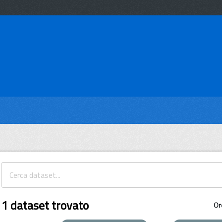
1 dataset trovato
Or