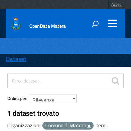
Accedi
OpenData Matera
DATI
ENTI
Dataset
TEMI
INFORMAZIONI
Ordina per
1 dataset trovato
Organizzazioni:
Comune di Matera
temi: