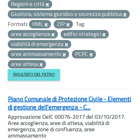
Regioni e città
Giustizia, sistema giuridico e sicurezza pubblica
Formati:
KML
ZIP
Tag:
aree accoglienza
edifici strategici
viabilità di emergenza
aree ammassamento
PCPC
aree attesa
RISULTATO DEL FILTRO
Piano Comunale di Protezione Civile - Elementi
di gestione dell'emergenza - C...
Approvazione DelC 00076-2017 del 03/10/2017.
Aree accoglienza, aree di attesa, viabilità di
emergenza, zone di confluenza, aree
ammassamento