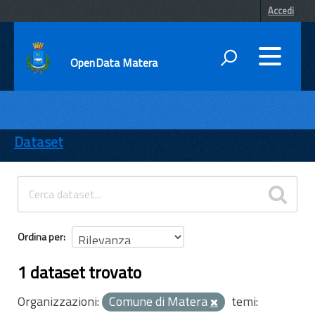
Accedi
OpenData Matera
DATI
ENTI
Dataset
TEMI
INFORMAZIONI
Ordina per
1 dataset trovato
Organizzazioni:
Comune di Matera
temi: