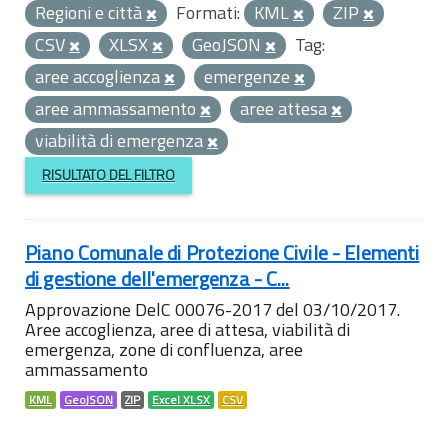
Regioni e città
Formati:
KML
ZIP
CSV
XLSX
GeoJSON
Tag:
aree accoglienza
emergenze
aree ammassamento
aree attesa
viabilità di emergenza
RISULTATO DEL FILTRO
Piano Comunale di Protezione Civile - Elementi
di gestione dell'emergenza - C...
Approvazione DelC 00076-2017 del 03/10/2017.
Aree accoglienza, aree di attesa, viabilità di
emergenza, zone di confluenza, aree
ammassamento
KML
GeoJSON
ZIP
Excel XLSX
CSV