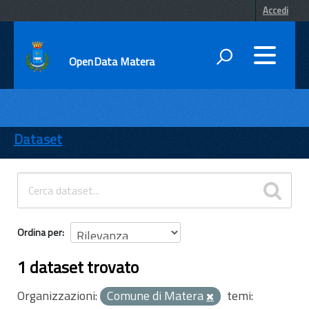
Accedi
OpenData Matera
DATI
ENTI
Dataset
TEMI
INFORMAZIONI
Ordina per
1 dataset trovato
Organizzazioni:
Comune di Matera
temi: