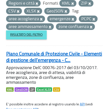
Regioni e città
Formati:
KML
ZIP
CSV
XLSX
GeoJSON
Tag:
aree accoglienza
emergenze
PCPC
aree ammassamento
zone confluenza
RISULTATO DEL FILTRO
Piano Comunale di Protezione Civile - Elementi
di gestione dell'emergenza - C...
Approvazione DelC 00076-2017 del 03/10/2017.
Aree accoglienza, aree di attesa, viabilità di
emergenza, zone di confluenza, aree
ammassamento
KML
GeoJSON
ZIP
Excel XLSX
CSV
E' possibile inoltre accedere al registro usando le
API
(vedi