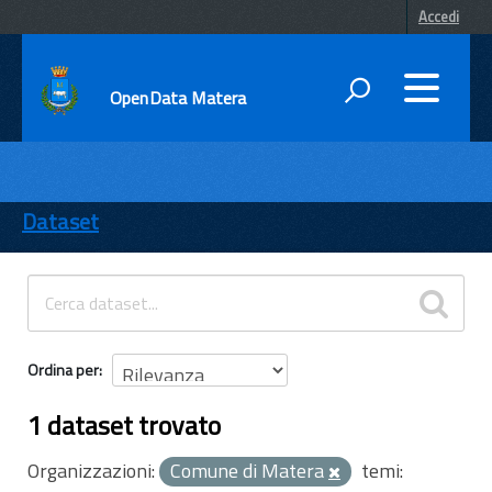
Accedi
OpenData Matera
DATI
ENTI
Dataset
TEMI
INFORMAZIONI
Ordina per
1 dataset trovato
Organizzazioni:
Comune di Matera
temi: