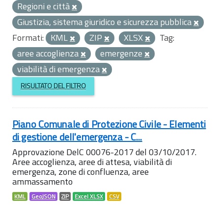
Regioni e città
Giustizia, sistema giuridico e sicurezza pubblica
Formati:
KML
ZIP
XLSX
Tag:
aree accoglienza
emergenze
viabilità di emergenza
RISULTATO DEL FILTRO
Piano Comunale di Protezione Civile - Elementi
di gestione dell'emergenza - C...
Approvazione DelC 00076-2017 del 03/10/2017.
Aree accoglienza, aree di attesa, viabilità di
emergenza, zone di confluenza, aree
ammassamento
KML
GeoJSON
ZIP
Excel XLSX
CSV