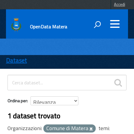
Accedi
OpenData Matera
DATI
ENTI
Dataset
TEMI
INFORMAZIONI
Ordina per
1 dataset trovato
Organizzazioni:
Comune di Matera
temi: