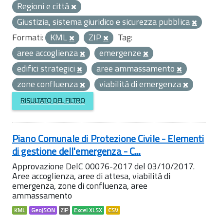
Regioni e città
Giustizia, sistema giuridico e sicurezza pubblica
Formati:
KML
ZIP
Tag:
aree accoglienza
emergenze
edifici strategici
aree ammassamento
zone confluenza
viabilità di emergenza
RISULTATO DEL FILTRO
Piano Comunale di Protezione Civile - Elementi
di gestione dell'emergenza - C...
Approvazione DelC 00076-2017 del 03/10/2017.
Aree accoglienza, aree di attesa, viabilità di
emergenza, zone di confluenza, aree
ammassamento
KML
GeoJSON
ZIP
Excel XLSX
CSV