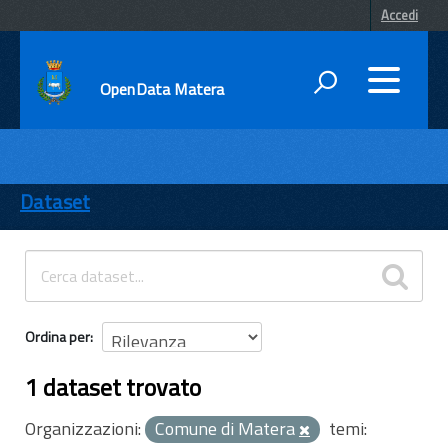
Accedi
OpenData Matera
DATI
ENTI
Dataset
TEMI
INFORMAZIONI
Ordina per
1 dataset trovato
Organizzazioni:
Comune di Matera
temi: