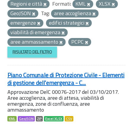
Regioni e città
Formati:
KML
XLSX
GeoJSON
Tag:
aree accoglienza
emergenze
edifici strategici
viabilità di emergenza
aree ammassamento
PCPC
RISULTATO DEL FILTRO
Piano Comunale di Protezione Civile - Elementi
di gestione dell'emergenza - C...
Approvazione DelC 00076-2017 del 03/10/2017.
Aree accoglienza, aree di attesa, viabilità di
emergenza, zone di confluenza, aree
ammassamento
KML
GeoJSON
ZIP
Excel XLSX
CSV