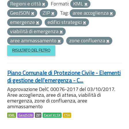
Regioni e città
Formati:
KML
GeoJSON
ZIP
Tag:
aree accoglienza
emergenze
edifici strategici
viabilità di emergenza
aree ammassamento
zone confluenza
RISULTATO DEL FILTRO
Piano Comunale di Protezione Civile - Elementi
di gestione dell'emergenza - C...
Approvazione DelC 00076-2017 del 03/10/2017.
Aree accoglienza, aree di attesa, viabilità di
emergenza, zone di confluenza, aree
ammassamento
KML
GeoJSON
ZIP
Excel XLSX
CSV