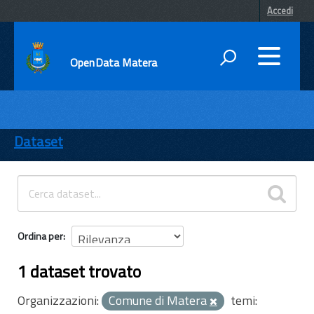
Accedi
OpenData Matera
DATI
ENTI
Dataset
TEMI
INFORMAZIONI
Ordina per
1 dataset trovato
Organizzazioni:
Comune di Matera
temi: