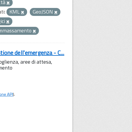
ttà
ti:
KML
GeoJSON
gici
ammassamento
tione dell'emergenza - C...
lienza, aree di attesa,
amento
one API
).