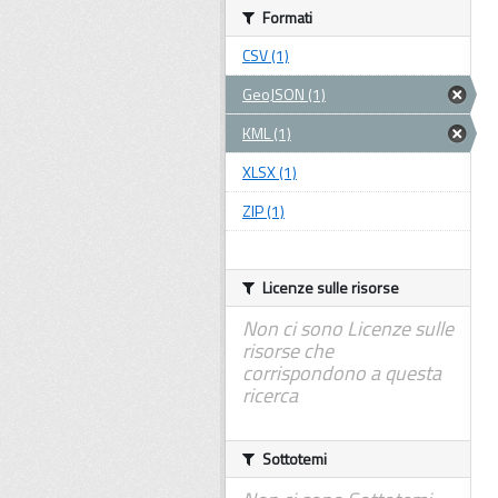
Formati
CSV (1)
GeoJSON (1)
KML (1)
XLSX (1)
ZIP (1)
Licenze sulle risorse
Non ci sono Licenze sulle
risorse che
corrispondono a questa
ricerca
Sottotemi