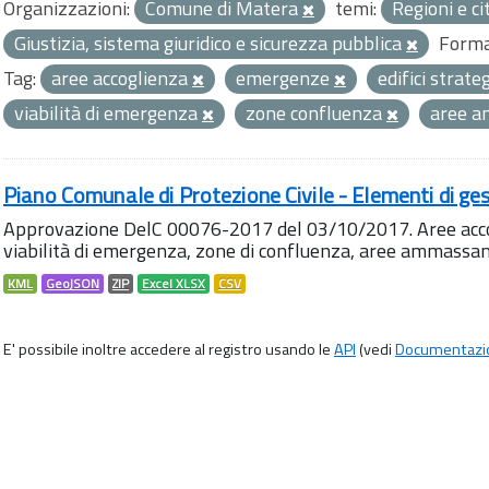
Organizzazioni:
Comune di Matera
temi:
Regioni e ci
Giustizia, sistema giuridico e sicurezza pubblica
Forma
Tag:
aree accoglienza
emergenze
edifici strate
viabilità di emergenza
zone confluenza
aree 
Piano Comunale di Protezione Civile - Elementi di ges
Approvazione DelC 00076-2017 del 03/10/2017. Aree accog
viabilità di emergenza, zone di confluenza, aree ammass
KML
GeoJSON
ZIP
Excel XLSX
CSV
E' possibile inoltre accedere al registro usando le
API
(vedi
Documentazi