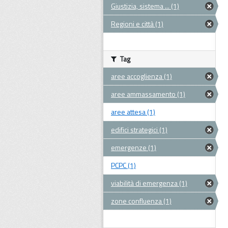
Giustizia, sistema ... (1)
Regioni e città (1)
Tag
aree accoglienza (1)
aree ammassamento (1)
aree attesa (1)
edifici strategici (1)
emergenze (1)
PCPC (1)
viabilità di emergenza (1)
zone confluenza (1)