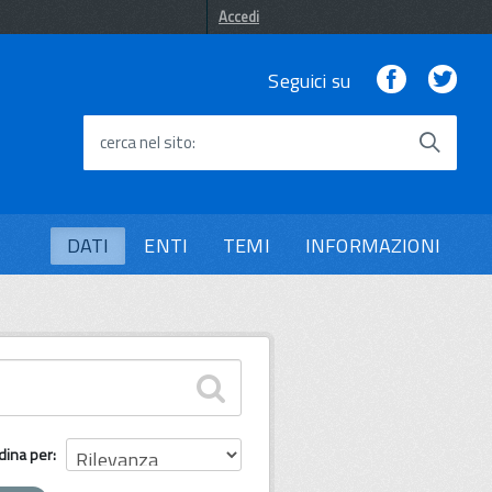
Accedi
Facebook
Twi
Seguici su
cerca nel sito
DATI
ENTI
TEMI
INFORMAZIONI
dina per