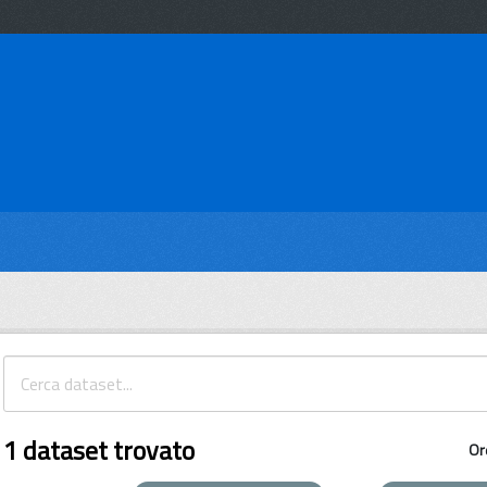
1 dataset trovato
Or