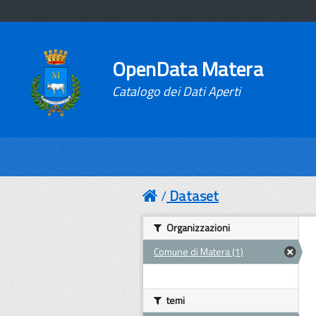
OpenData Matera
Catalogo dei Dati Aperti
Dataset
Organizzazioni
Comune di Matera (1)
temi