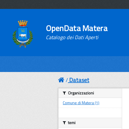
OpenData Matera
Catalogo dei Dati Aperti
Dataset
Organizzazioni
Comune di Matera (1)
temi