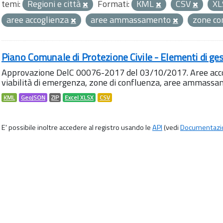
temi:
Regioni e città
Formati:
KML
CSV
X
aree accoglienza
aree ammassamento
zone co
Piano Comunale di Protezione Civile - Elementi di ges
Approvazione DelC 00076-2017 del 03/10/2017. Aree accog
viabilità di emergenza, zone di confluenza, aree ammass
KML
GeoJSON
ZIP
Excel XLSX
CSV
E' possibile inoltre accedere al registro usando le
API
(vedi
Documentazi