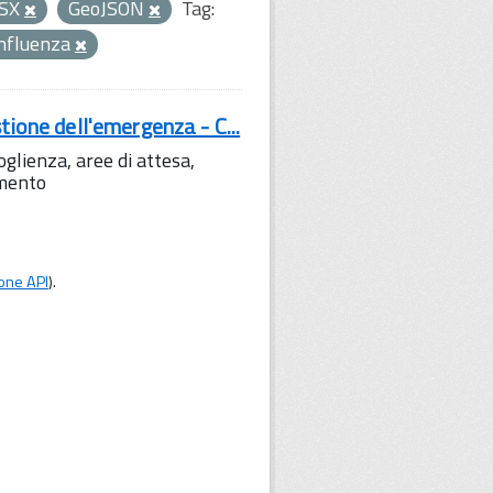
LSX
GeoJSON
Tag:
nfluenza
tione dell'emergenza - C...
lienza, aree di attesa,
amento
one API
).