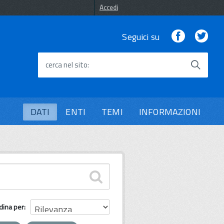
Accedi
Facebook
Twi
Seguici su
cerca nel sito
DATI
ENTI
TEMI
INFORMAZIONI
dina per