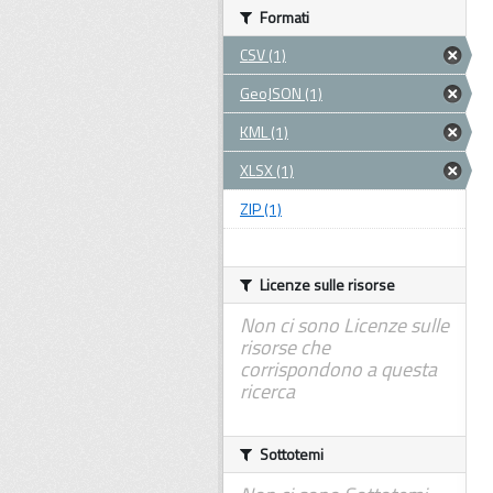
Formati
CSV (1)
GeoJSON (1)
KML (1)
XLSX (1)
ZIP (1)
Licenze sulle risorse
Non ci sono Licenze sulle
risorse che
corrispondono a questa
ricerca
Sottotemi