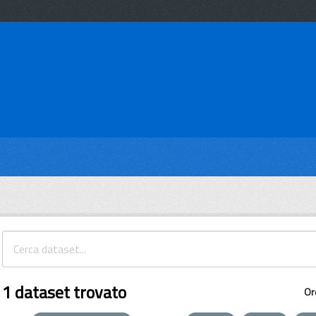
1 dataset trovato
Or