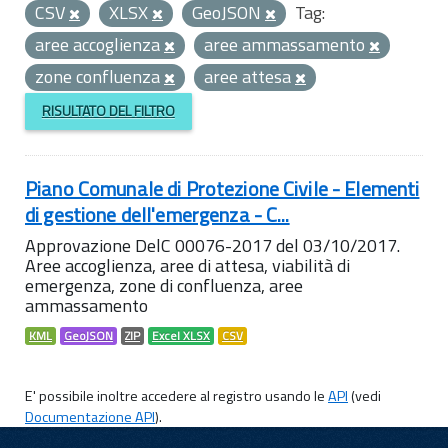
CSV
XLSX
GeoJSON
Tag:
aree accoglienza
aree ammassamento
zone confluenza
aree attesa
RISULTATO DEL FILTRO
Piano Comunale di Protezione Civile - Elementi
di gestione dell'emergenza - C...
Approvazione DelC 00076-2017 del 03/10/2017.
Aree accoglienza, aree di attesa, viabilità di
emergenza, zone di confluenza, aree
ammassamento
KML
GeoJSON
ZIP
Excel XLSX
CSV
E' possibile inoltre accedere al registro usando le
API
(vedi
Documentazione API
).