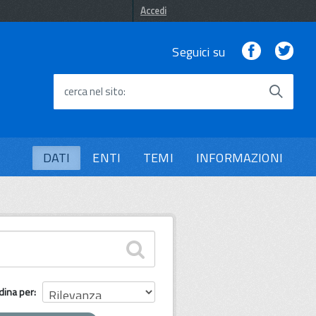
Accedi
Facebook
Twi
Seguici su
cerca nel sito
DATI
ENTI
TEMI
INFORMAZIONI
dina per