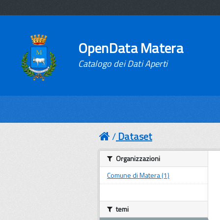
OpenData Matera
Catalogo dei Dati Aperti
Dataset
Organizzazioni
Comune di Matera (1)
temi