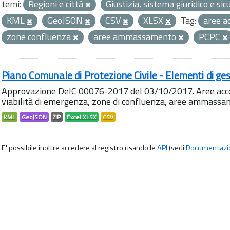
temi:
Regioni e città
Giustizia, sistema giuridico e si
KML
GeoJSON
CSV
XLSX
Tag:
aree a
zone confluenza
aree ammassamento
PCPC
Piano Comunale di Protezione Civile - Elementi di ges
Approvazione DelC 00076-2017 del 03/10/2017. Aree accog
viabilità di emergenza, zone di confluenza, aree ammass
KML
GeoJSON
ZIP
Excel XLSX
CSV
E' possibile inoltre accedere al registro usando le
API
(vedi
Documentazi