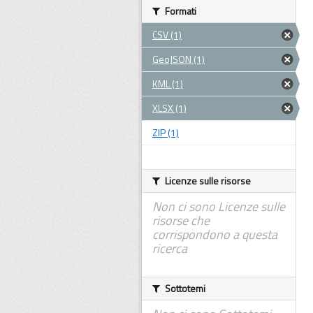
Formati
CSV (1)
GeoJSON (1)
KML (1)
XLSX (1)
ZIP (1)
Licenze sulle risorse
Non ci sono Licenze sulle
risorse che
corrispondono a questa
ricerca
Sottotemi