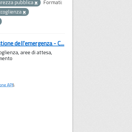
curezza pubblica
Formati:
ccoglienza
tione dell'emergenza - C...
lienza, aree di attesa,
amento
one API
).