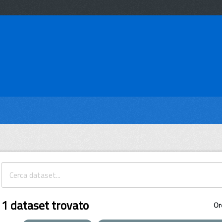
1 dataset trovato
Or