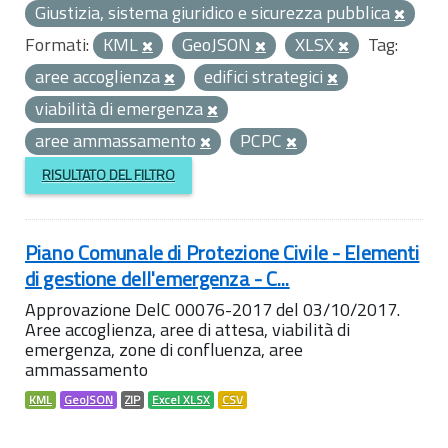
Giustizia, sistema giuridico e sicurezza pubblica
Formati:
KML
GeoJSON
XLSX
Tag:
aree accoglienza
edifici strategici
viabilità di emergenza
aree ammassamento
PCPC
RISULTATO DEL FILTRO
Piano Comunale di Protezione Civile - Elementi
di gestione dell'emergenza - C...
Approvazione DelC 00076-2017 del 03/10/2017.
Aree accoglienza, aree di attesa, viabilità di
emergenza, zone di confluenza, aree
ammassamento
KML
GeoJSON
ZIP
Excel XLSX
CSV