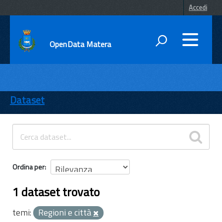
Accedi
OpenData Matera
DATI
ENTI
Dataset
TEMI
INFORMAZIONI
Ordina per
1 dataset trovato
temi:
Regioni e città