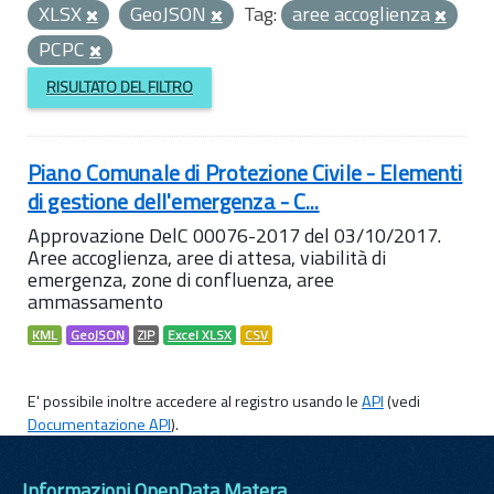
XLSX
GeoJSON
Tag:
aree accoglienza
PCPC
RISULTATO DEL FILTRO
Piano Comunale di Protezione Civile - Elementi
di gestione dell'emergenza - C...
Approvazione DelC 00076-2017 del 03/10/2017.
Aree accoglienza, aree di attesa, viabilità di
emergenza, zone di confluenza, aree
ammassamento
KML
GeoJSON
ZIP
Excel XLSX
CSV
E' possibile inoltre accedere al registro usando le
API
(vedi
Documentazione API
).
Informazioni OpenData Matera