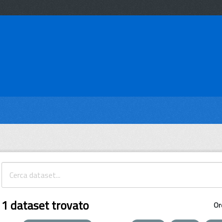
1 dataset trovato
Or