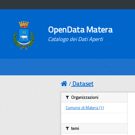
OpenData Matera
Catalogo dei Dati Aperti
Dataset
Organizzazioni
Comune di Matera (1)
temi