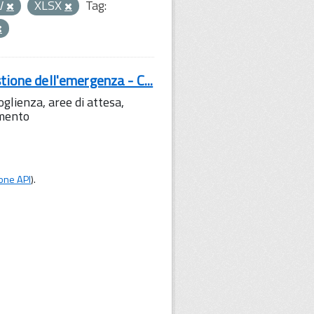
V
XLSX
Tag:
tione dell'emergenza - C...
lienza, aree di attesa,
amento
one API
).