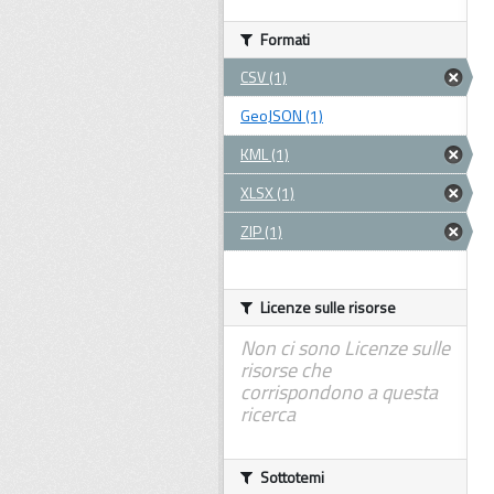
Formati
CSV (1)
GeoJSON (1)
KML (1)
XLSX (1)
ZIP (1)
Licenze sulle risorse
Non ci sono Licenze sulle
risorse che
corrispondono a questa
ricerca
Sottotemi