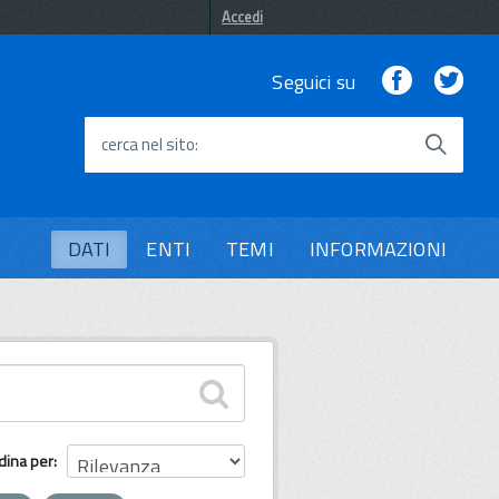
Accedi
Facebook
Twi
Seguici su
cerca nel sito
DATI
ENTI
TEMI
INFORMAZIONI
dina per