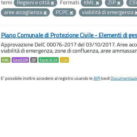
temi:
Regioni e città
Formati:
KML
ZIP
CS
aree accoglienza
PCPC
viabilità di emergenza
Piano Comunale di Protezione Civile - Elementi di ges
Approvazione DelC 00076-2017 del 03/10/2017. Aree accog
viabilità di emergenza, zone di confluenza, aree ammass
KML
GeoJSON
ZIP
Excel XLSX
CSV
E' possibile inoltre accedere al registro usando le
API
(vedi
Documentazi