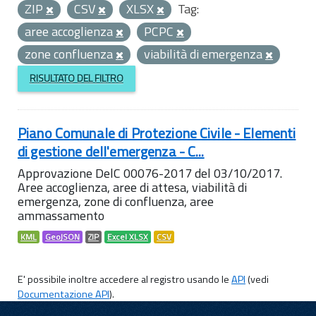
ZIP
CSV
XLSX
Tag:
aree accoglienza
PCPC
zone confluenza
viabilità di emergenza
RISULTATO DEL FILTRO
Piano Comunale di Protezione Civile - Elementi
di gestione dell'emergenza - C...
Approvazione DelC 00076-2017 del 03/10/2017.
Aree accoglienza, aree di attesa, viabilità di
emergenza, zone di confluenza, aree
ammassamento
KML
GeoJSON
ZIP
Excel XLSX
CSV
E' possibile inoltre accedere al registro usando le
API
(vedi
Documentazione API
).