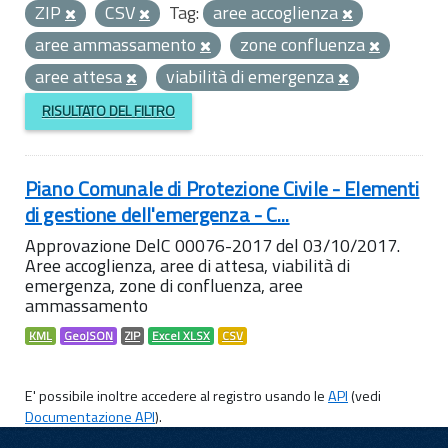
ZIP
CSV
Tag:
aree accoglienza
aree ammassamento
zone confluenza
aree attesa
viabilità di emergenza
RISULTATO DEL FILTRO
Piano Comunale di Protezione Civile - Elementi
di gestione dell'emergenza - C...
Approvazione DelC 00076-2017 del 03/10/2017.
Aree accoglienza, aree di attesa, viabilità di
emergenza, zone di confluenza, aree
ammassamento
KML
GeoJSON
ZIP
Excel XLSX
CSV
E' possibile inoltre accedere al registro usando le
API
(vedi
Documentazione API
).